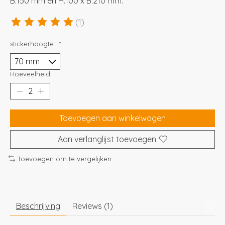
B:150 mm en H:100 x B:210 mm.
(1)
De beoordeling van dit product is
5
van de 5
stickerhoogte::
*
Hoeveelheid:
Toevoegen aan winkelwagen
Aan verlanglijst toevoegen
Toevoegen om te vergelijken
Beschrijving
Reviews (1)