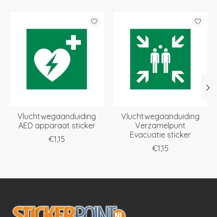
Items van productcarrousel
Vluchtwegaanduiding
Vluchtwegaanduiding
AED apparaat sticker
Verzamelpunt
Evacuatie sticker
€1,15
€1,15