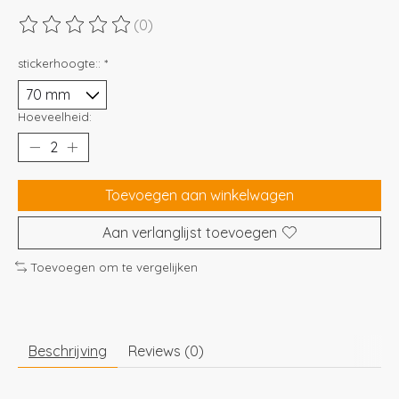
(0)
De beoordeling van dit product is
0
van de 5
stickerhoogte::
*
Hoeveelheid:
Toevoegen aan winkelwagen
Aan verlanglijst toevoegen
Toevoegen om te vergelijken
Beschrijving
Reviews (0)