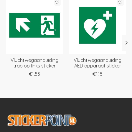
Vluchtwegaanduiding
Vluchtwegaanduiding
trap op links sticker
AED apparaat sticker
€1,55
€1,15