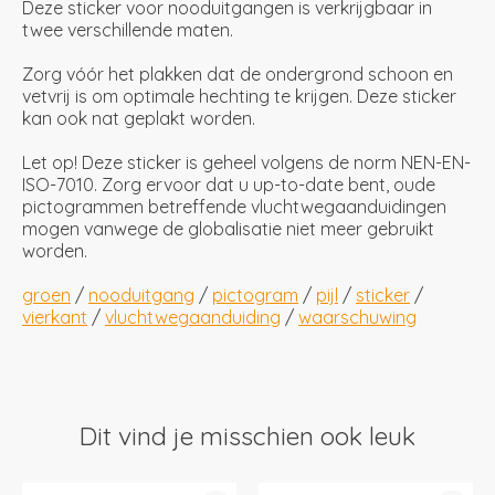
Deze sticker voor nooduitgangen is verkrijgbaar in
twee verschillende maten.
Zorg vóór het plakken dat de ondergrond schoon en
vetvrij is om optimale hechting te krijgen. Deze sticker
kan ook nat geplakt worden.
Let op! Deze sticker is geheel volgens de norm NEN-EN-
ISO-7010. Zorg ervoor dat u up-to-date bent, oude
pictogrammen betreffende vluchtwegaanduidingen
mogen vanwege de globalisatie niet meer gebruikt
worden.
groen
/
nooduitgang
/
pictogram
/
pijl
/
sticker
/
vierkant
/
vluchtwegaanduiding
/
waarschuwing
Dit vind je misschien ook leuk
Items van productcarrousel